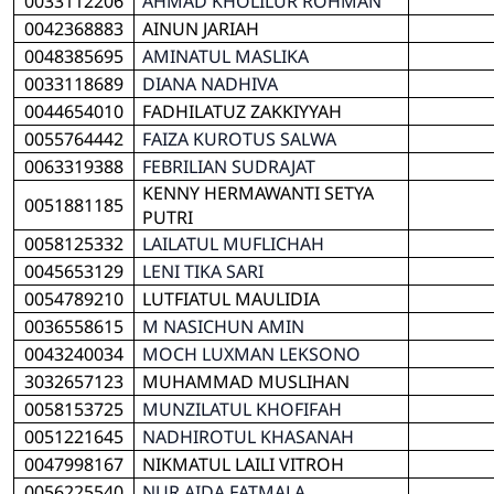
0033112206
AHMAD KHOLILUR ROHMAN
0042368883
AINUN JARIAH
0048385695
AMINATUL MASLIKA
0033118689
DIANA NADHIVA
0044654010
FADHILATUZ ZAKKIYYAH
0055764442
FAIZA KUROTUS SALWA
0063319388
FEBRILIAN SUDRAJAT
KENNY HERMAWANTI SETYA
0051881185
PUTRI
0058125332
LAILATUL MUFLICHAH
0045653129
LENI TIKA SARI
0054789210
LUTFIATUL MAULIDIA
0036558615
M NASICHUN AMIN
0043240034
MOCH LUXMAN LEKSONO
3032657123
MUHAMMAD MUSLIHAN
0058153725
MUNZILATUL KHOFIFAH
0051221645
NADHIROTUL KHASANAH
0047998167
NIKMATUL LAILI VITROH
0056225540
NUR AIDA FATMALA