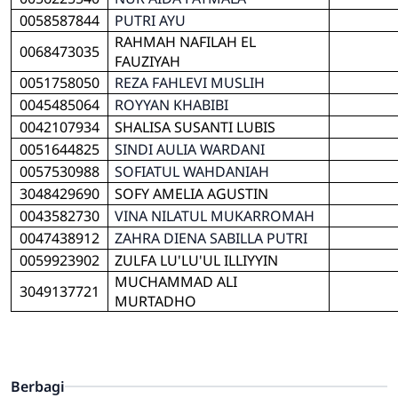
0058587844
PUTRI AYU
RAHMAH NAFILAH EL
0068473035
FAUZIYAH
0051758050
REZA FAHLEVI MUSLIH
0045485064
ROYYAN KHABIBI
0042107934
SHALISA SUSANTI LUBIS
0051644825
SINDI AULIA WARDANI
0057530988
SOFIATUL WAHDANIAH
3048429690
SOFY AMELIA AGUSTIN
0043582730
VINA NILATUL MUKARROMAH
0047438912
ZAHRA DIENA SABILLA PUTRI
0059923902
ZULFA LU'LU'UL ILLIYYIN
MUCHAMMAD ALI
3049137721
MURTADHO
Berbagi